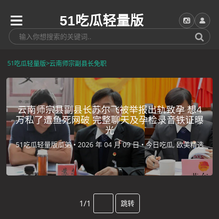
51吃瓜轻量版
51吃瓜轻量版
>
云南师宗副县长免职
云南师宗县副县长苏尔飞被举报出轨致孕 想4
万私了遭鱼死网破 完整聊天及孕检录音铁证曝
光
51吃瓜轻量版瓜弟 •
2026 年 04 月 09 日 •
今日吃瓜, 欧美精选
1/1
跳转