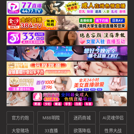
官方约炮
M88明陞
迷药商城
AI灵魂伴侣
大發赌场
33直播
欲落降临
性界大战