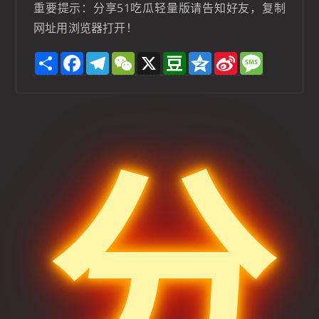
重要提示：分享51吃瓜轻量版请告知好友，复制
网址用浏览器打开！
S
F
T
W
X
D
Q
S
M
h
a
e
e
o
z
i
e
a
c
l
C
u
o
n
s
r
e
e
h
b
n
a
s
e
b
g
a
a
e
W
a
o
r
t
n
e
g
o
a
i
e
k
m
b
o
分