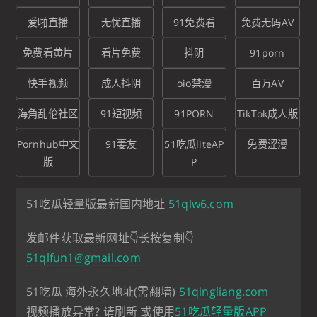
爱啪直播
无忧直播
91免费看
免费无码AV
免费看黄片
看片免费
抖阴
91porn
快手视频
成人抖阴
oio禁漫
百万AV
海角乱伦社区
91短视频
91PORN
TikTok成人版
Pornhub中文
91妻友
51吃瓜liteAP
免费涩漫
版
P
51吃瓜轻量版最新国内地址
51qlw6.com
发邮件获取最新网址👇长按复制👇
51qlfun1@gmail.com
51吃瓜 海外永久地址(需翻墙)
51qingliang.com
视频播放异常? 请刷新 或使用
51吃瓜轻量版APP